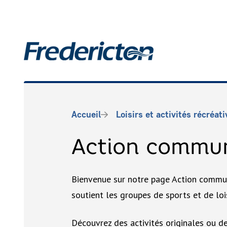
Aller
au
contenu
Main
principal
Fil
Accueil
Loisirs et activités récréat
d'Ariane
Action commu
Bienvenue sur notre page Action commun
soutient les groupes de sports et de lois
Découvrez des activités originales ou d