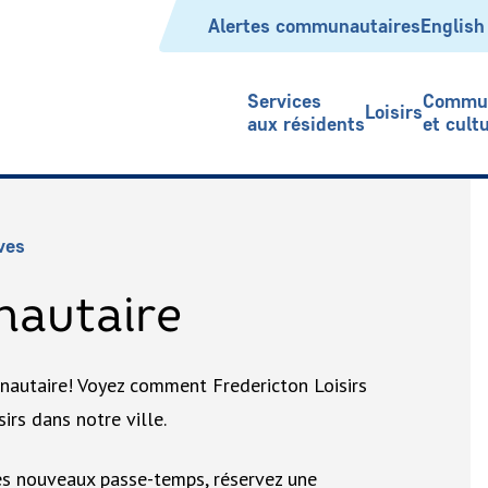
Header
Alertes communautaires
English
Services
Commu
Loisirs
aux résidents
et cult
ives
nautaire
autaire! Voyez comment Fredericton Loisirs
irs dans notre ville.
es nouveaux passe-temps, réservez une