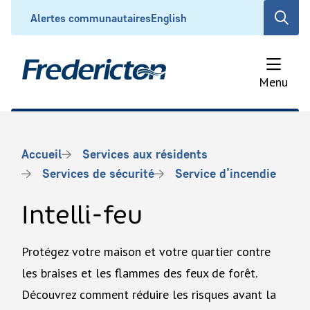
Aller
Header
Alertes communautaires
English
Open
au
the
contenu
search
principal
form
Menu
Fil
Accueil
Services aux résidents
d'Ariane
Services de sécurité
Service d’incendie
Intelli-feu
Protégez votre maison et votre quartier contre
les braises et les flammes des feux de forêt.
Découvrez comment réduire les risques avant la