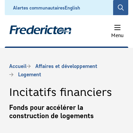
Aller
Header
Alertes communautaires
English
Open
au
the
contenu
search
principal
form
Menu
Fil
Accueil
Affaires et développement
d'Ariane
Logement
Incitatifs financiers
Fonds pour accélérer la
construction de logements