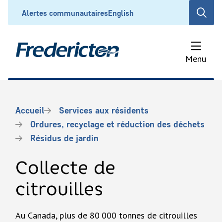
Aller
Header
Alertes communautaires
English
Open
au
the
contenu
search
principal
form
Menu
Fil
Accueil
Services aux résidents
d'Ariane
Ordures, recyclage et réduction des déchets
Résidus de jardin
Collecte de
citrouilles
Au Canada, plus de 80
000 tonnes de citrouilles