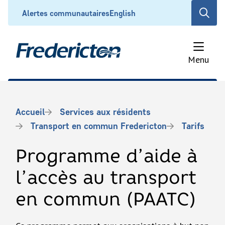
Aller
Header
Alertes communautaires
English
Open
au
the
contenu
search
principal
form
Menu
Fil
Accueil
Services aux résidents
d'Ariane
Transport en commun Fredericton
Tarifs
Programme d’aide à
l’accès au transport
en commun (PAATC)