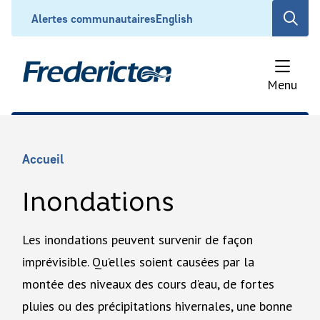
Aller
Header
Alertes communautaires
English
Open
au
the
contenu
search
principal
form
Menu
Fil
Accueil
d'Ariane
Inondations
Les inondations peuvent survenir de façon
imprévisible. Qu’elles soient causées par la
montée des niveaux des cours d’eau, de fortes
pluies ou des précipitations hivernales, une bonne