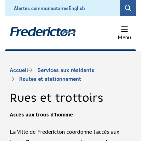
Aller
Header
Alertes communautaires
English
Open
au
the
contenu
search
principal
form
Menu
Fil
Accueil
Services aux résidents
d'Ariane
Routes et stationnement
Rues et trottoirs
Accès aux trous d’homme
La Ville de Fredericton coordonne l’accès aux