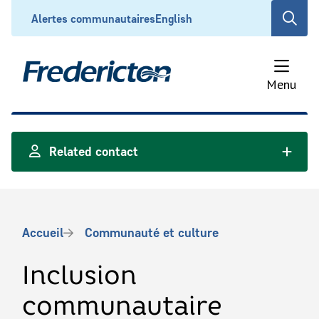
Aller
Header
Alertes communautaires
English
Open
au
the
contenu
search
principal
form
Menu
Related contact
Fil
Accueil
Communauté et culture
d'Ariane
Inclusion
communautaire