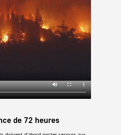
nce de 72 heures
ts doivent d’abord porter secours aux