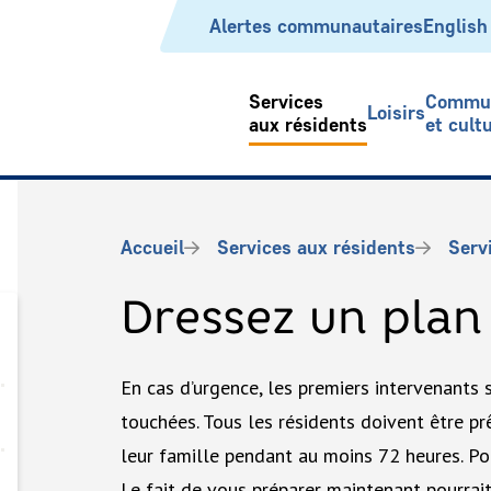
Header
Alertes communautaires
English
Services
Commu
Loisirs
aux résidents
et cult
Fil
Accueil
Services aux résidents
Serv
d'Ariane
Dressez un plan
En cas d’urgence, les premiers intervenants 
touchées. Tous les résidents doivent être p
leur famille pendant au moins 72 heures. Pour
Le fait de vous préparer maintenant pourrait