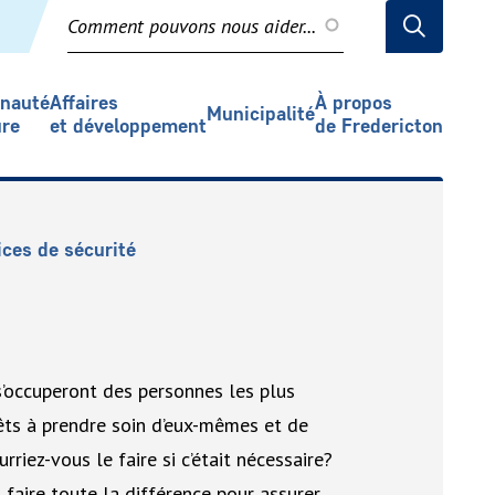
Recherche
nauté
Affaires
À propos
Municipalité
ure
et développement
de Fredericton
ices de sécurité
s’occuperont des personnes les plus
rêts à prendre soin d’eux-mêmes et de
riez-vous le faire si c’était nécessaire?
 faire toute la différence pour assurer