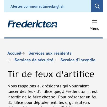
Aller
Header
Alertes communautaires
English
Open
au
the
contenu
search
principal
form
Menu
Fil
Accueil
Services aux résidents
d'Ariane
Services de sécurité
Service d’incendie
Tir de feux d'artifice
Nous rappelons aux résidents qui voudraient
lancer des feux d’artifice que, à Fredericton, il est
interdit de le faire chez soi. Pour présenter un feu
d’artifice pour déploiement, les organisateurs