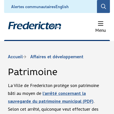
Aller
Header
Alertes communautaires
English
Open
au
the
contenu
search
principal
form
Menu
Fil
Accueil
Affaires et développement
d'Ariane
Patrimoine
La Ville de Fredericton protège son patrimoine
bâti au moyen de
l’arrêté concernant la
sauvegarde du patrimoine municipal (PDF)
.
Selon cet arrêté, quiconque veut effectuer des