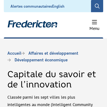
Aller
Header
Alertes communautaires
English
Open
au
the
contenu
search
principal
form
Menu
Fil
Accueil
Affaires et développement
d'Ariane
Développement économique
Capitale du savoir et
de l’innovation
Classée parmi les sept villes les plus
intelligentes au monde (Intelligent Community