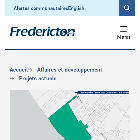
Aller
Header
Alertes communautaires
English
Open
au
the
contenu
search
principal
form
Menu
Fil
Accueil
Affaires et développement
d'Ariane
Projets actuels