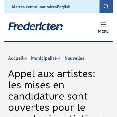
Aller
Header
Alertes communautaires
English
Open
au
the
contenu
search
principal
form
Menu
Fil
Accueil
Municipalité
Nouvelles
d'Ariane
Appel aux artistes:
les mises en
candidature sont
ouvertes pour le