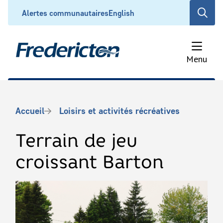
Aller
Header
Alertes communautaires
English
Open
au
the
contenu
search
principal
form
Menu
Fil
Accueil
Loisirs et activités récréatives
d'Ariane
Terrain de jeu
croissant Barton