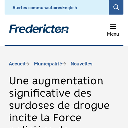
Aller
Header
Alertes communautaires
English
Open
au
the
contenu
search
principal
form
Menu
Fil
Accueil
Municipalité
Nouvelles
d'Ariane
Une augmentation
significative des
surdoses de drogue
incite la Force