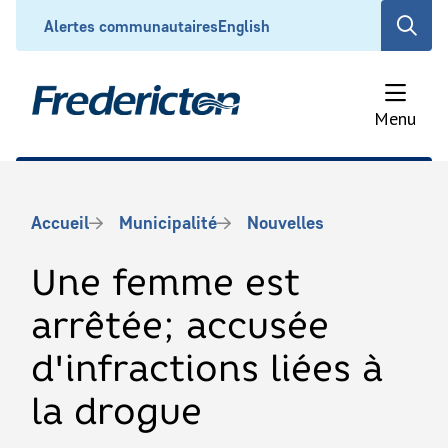
Aller
Header
Alertes communautaires
English
Open
au
the
contenu
search
principal
form
Menu
Fil
Accueil
Municipalité
Nouvelles
d'Ariane
Une femme est
arrêtée; accusée
d'infractions liées à
la drogue